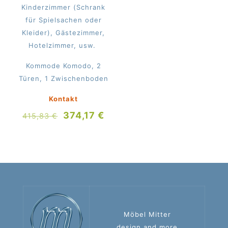
Kinderzimmer (Schrank
für Spielsachen oder
Kleider), Gästezimmer,
Hotelzimmer, usw.
Kommode Komodo, 2
Türen, 1 Zwischenboden
Kontakt
Ursprünglicher
Aktueller
374,17
€
415,83
€
Preis
Preis
war:
ist:
415,83 €
374,17 €.
Möbel Mitter
design and more