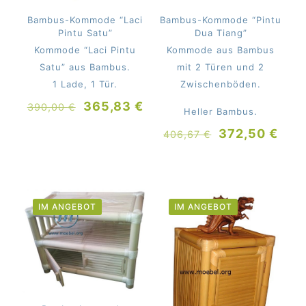
Bambus-Kommode “Laci
Bambus-Kommode “Pintu
Pintu Satu”
Dua Tiang”
Kommode “Laci Pintu
Kommode aus Bambus
Satu” aus Bambus.
mit 2 Türen und 2
1 Lade, 1 Tür.
Zwischenböden.
Ursprünglicher
Aktueller
365,83
€
390,00
€
Heller Bambus.
Preis
Preis
Ursprünglich
Aktu
372,50
€
406,67
€
war:
ist:
Preis
Prei
390,00 €
365,83 €.
war:
ist:
406,67 €
372,
IM ANGEBOT
IM ANGEBOT