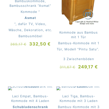
Bambuskommode,
Bambusschrank “Asmat”
Kommode “
Asmat
“, dafür TV, Video,
Wäsche, Dekoration, etc.
Kommode aus Bambus
Bambusmöbel
mit 1 Tür
Ursprünglicher
Aktueller
Bambus-Kommode mit 1
332,50
€
369,17
€
Preis
Preis
Tür, Modell “Pintu Satu”.
war:
ist:
3 Zwischenböden
369,17 €
332,50 €.
Ursprünglich
Aktue
249,17
€
311,67
€
Preis
Preis
war:
ist:
311,67 €
249,
Laci Empat, Bambus-
Laci Tiga, Bambus-
Kommode mit 4 Laden
Kommode mit 3 Laden
Schubladenschrank
Bambus-Kommode mit 3