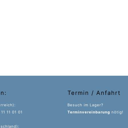
on:
Termin / Anfahrt
rreich):
Besuch im Lager?
11 11 01 01
Terminvereinbarung
nötig!
tschland):