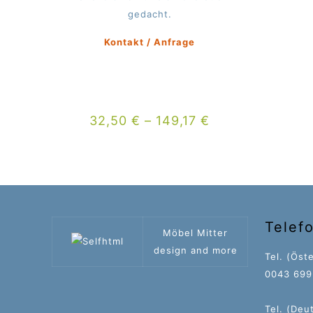
gedacht.
Kontakt / Anfrage
32,50
€
–
149,17
€
Telef
Möbel Mitter
design and more
Tel. (Öste
0043 699 
Tel. (Deu