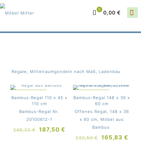
0
0,00 €
Regale, Mittelraumgondeln nach Maß, Ladenbau
IM ANGEBOT
IM ANGEBOT
Bambus-Regal 110 x 45 x
Bambus-Regal 148 x 36 x
110 cm
60 cm
Bambus-Regal Nr.
Offenes Regal, 148 x 36
20100612-1
x 60 cm, Möbel aus
Bambus
Ursprünglicher
Aktueller
187,50
€
248,33
€
Preis
Preis
Ursprünglich
Aktu
165,83
€
232,50
€