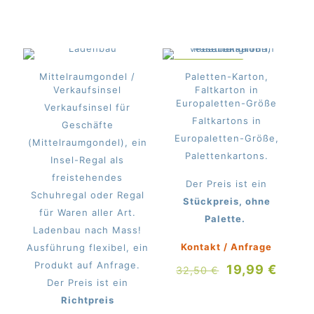
war:
ist:
Preis
Prei
248,33 €
187,50 €.
war:
ist:
232,50 €
165,
IM ANGEBOT
Mittelraumgondel /
Paletten-Karton,
Verkaufsinsel
Faltkarton in
Europaletten-Größe
Verkaufsinsel für
Faltkartons in
Geschäfte
Europaletten-Größe,
(Mittelraumgondel), ein
Palettenkartons.
Insel-Regal als
freistehendes
Der Preis ist ein
Schuhregal oder Regal
Stückpreis, ohne
für Waren aller Art.
Palette.
Ladenbau nach Mass!
Kontakt / Anfrage
Ausführung flexibel, ein
Produkt auf Anfrage.
Ursprünglich
Aktue
19,99
€
32,50
€
Der Preis ist ein
Preis
Preis
Richtpreis
war:
ist: