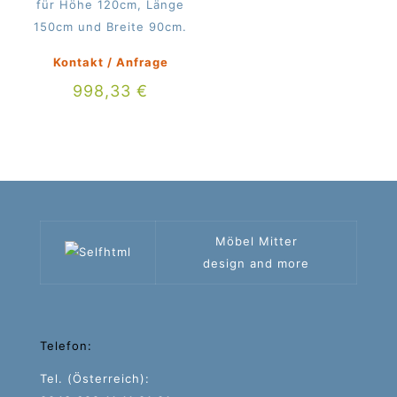
für Höhe 120cm, Länge
32,50 €
19,99
150cm und Breite 90cm.
Kontakt / Anfrage
998,33
€
Möbel Mitter
design and more
Telefon:
Tel. (Österreich):