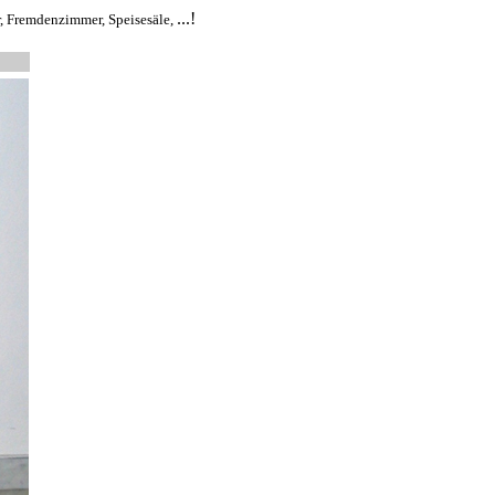
...!
r, Fremdenzimmer, Speisesäle,