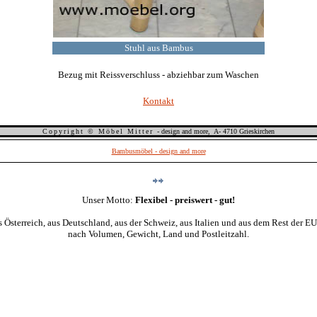
Stuhl aus Bambus
Bezug mit Reissverschluss - abziehbar zum Waschen
Kontakt
Copyright © Möbel Mitter
- design and more, A- 4710 Grieskirchen
Bambusmöbel - design and more
Unser Motto:
Flexibel - preiswert - gut!
terreich, aus Deutschland, aus der Schweiz, aus Italien und aus dem Rest der EU, w
nach Volumen, Gewicht, Land und Postleitzahl.