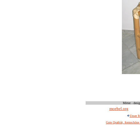
Mitter - desi
moebel.org
Unser M
Gute Qualität, formschöne